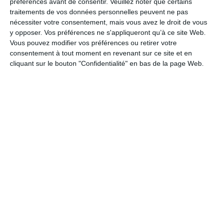
préférences avant de consentir.
Veuillez noter que certains
Culture
traitements de vos données personnelles peuvent ne pas
Journée des Infirmières
nécessiter votre consentement, mais vous avez le droit de vous
Fête des Secrétaires
y opposer. Vos préférences ne s'appliqueront qu’à ce site Web.
Vous pouvez modifier vos préférences ou retirer votre
Journée de la sage-femme
consentement à tout moment en revenant sur ce site et en
Journée des enseignants
cliquant sur le bouton "Confidentialité" en bas de la page Web.
Journée des droits des femmes
Petite Attention
Remerciement
Fleurs
Merci pour les voeux
La Fan page
Suivez-nous
FACEBOOK
TWITTER