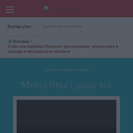
Rechercher
🥇 Nouveau !
Créez une médaille d’honneur personnalisée : anniversaire •
mariage • félicitations • retraite
•
Cartes Hiver
Cadeaux années de naissance
Bonne fête
Toutes les cartes virtuelles
Merci fleuri, pour toi