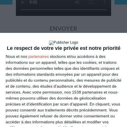
ENVOYER
Mail
(GRATUIT)
Le respect de votre vie privée est notre priorité
Nous et nos
partenaires
stockons et/ou accédons à des
SMS
(1,80€, en France)
informations sur un appareil, telles que les cookies, et traitons
des données personnelles telles que des identifiants uniques et
des informations standards envoyées par un appareil pour des
PARTAGER
publicités et du contenu personnalisés, des mesures de publicité
et de contenu, des études d'audience et le développement de
Facebook, Twitter, WhatsApp, ...
services.
Avec votre permission, nos 1538 partenaires et nous-
mêmes pouvons utiliser des données de géolocalisation
précises et d’identification par scan d'appareil. En cliquant, vous
pouvez consentir aux traitements décrits précédemment. Vous
VOIR D'AUTRES CARTES DANS
pouvez également refuser de donner votre consentement ou
LES CATÉGORIES
accéder à des informations plus détaillées et modifier vos