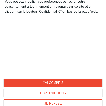
Sports
Vous pouvez modifier vos préférences ou retirer votre
consentement à tout moment en revenant sur ce site et en
cliquant sur le bouton "Confidentialité" en bas de la page Web.
La Fan page
Suivez-nous
FACEBOOK
TWITTER
Kisseo.fr sur
Les photos
INSTAGRAM
INSTAGRAM
J'AI COMPRIS
PLUS D'OPTIONS
Dromadaire vous propose des cartes pour toutes les occasions :
anniversaire, amour, amitié, fêtes...
JE REFUSE
Pour connaître les dates des fêtes, découvrez le
calendrier