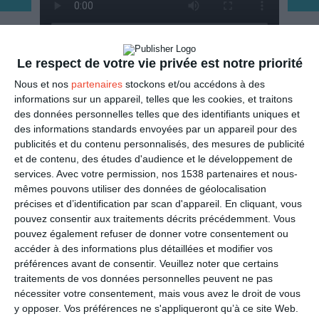
Le respect de votre vie privée est notre priorité
ENVOYER
Nous et nos
partenaires
stockons et/ou accédons à des
informations sur un appareil, telles que les cookies, et traitons
Mail
(GRATUIT)
des données personnelles telles que des identifiants uniques et
des informations standards envoyées par un appareil pour des
publicités et du contenu personnalisés, des mesures de publicité
SMS
(1,80€, en France)
et de contenu, des études d'audience et le développement de
services.
Avec votre permission, nos 1538 partenaires et nous-
PARTAGER
mêmes pouvons utiliser des données de géolocalisation
précises et d’identification par scan d'appareil. En cliquant, vous
pouvez consentir aux traitements décrits précédemment. Vous
Facebook, Twitter, WhatsApp, ...
pouvez également refuser de donner votre consentement ou
accéder à des informations plus détaillées et modifier vos
préférences avant de consentir.
Veuillez noter que certains
VOIR D'AUTRES CARTES DANS
traitements de vos données personnelles peuvent ne pas
nécessiter votre consentement, mais vous avez le droit de vous
LA CATÉGORIE
y opposer. Vos préférences ne s'appliqueront qu’à ce site Web.