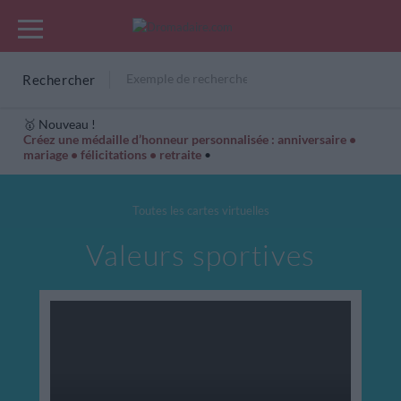
Rechercher
🥇 Nouveau !
Créez une médaille d’honneur personnalisée : anniversaire •
mariage • félicitations • retraite
•
Cartes Hiver
Cadeaux années de naissance
Bonne fête
Toutes les cartes virtuelles
Valeurs sportives