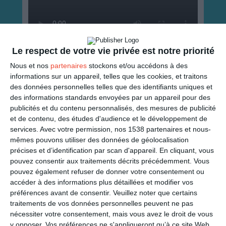
Le respect de votre vie privée est notre priorité
Nous et nos
partenaires
stockons et/ou accédons à des
ENVOYER
informations sur un appareil, telles que les cookies, et traitons
des données personnelles telles que des identifiants uniques et
Mail
des informations standards envoyées par un appareil pour des
(GRATUIT)
publicités et du contenu personnalisés, des mesures de publicité
et de contenu, des études d'audience et le développement de
SMS
(1,80€, en France)
services.
Avec votre permission, nos 1538 partenaires et nous-
mêmes pouvons utiliser des données de géolocalisation
précises et d’identification par scan d'appareil. En cliquant, vous
PARTAGER
pouvez consentir aux traitements décrits précédemment. Vous
pouvez également refuser de donner votre consentement ou
Facebook, Twitter, WhatsApp, ...
accéder à des informations plus détaillées et modifier vos
préférences avant de consentir.
Veuillez noter que certains
traitements de vos données personnelles peuvent ne pas
nécessiter votre consentement, mais vous avez le droit de vous
VOIR D'AUTRES CARTES DANS
y opposer. Vos préférences ne s'appliqueront qu’à ce site Web.