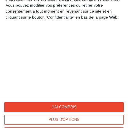
LA CATÉGORIE
Vous pouvez modifier vos préférences ou retirer votre
consentement à tout moment en revenant sur ce site et en
Saint Valentin
cliquant sur le bouton "Confidentialité" en bas de la page Web.
La Fan page
Suivez-nous
FACEBOOK
TWITTER
Kisseo.fr sur
Les photos
INSTAGRAM
INSTAGRAM
J'AI COMPRIS
PLUS D'OPTIONS
Dromadaire vous propose des cartes pour toutes les occasions :