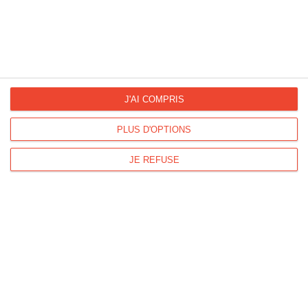
La Fan page
Suivez-nous
FACEBOOK
TWITTER
J'AI COMPRIS
Kisseo.fr sur
Les photos
PLUS D'OPTIONS
INSTAGRAM
INSTAGRAM
JE REFUSE
Dromadaire vous propose des cartes pour toutes les occasions :
anniversaire, amour, amitié, fêtes...
Pour connaître les dates des fêtes, découvrez le
calendrier
Dromadaire
.
Les origines et traditions des fêtes ainsi que des
modèles de lettre
sont à
découvrir sur
Lemagfemmes
.