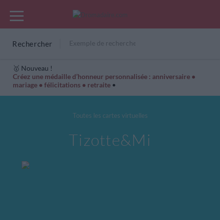
Rechercher
🥇 Nouveau !
Créez une médaille d’honneur personnalisée : anniversaire •
mariage • félicitations • retraite
•
Cartes Hiver
Cadeaux années de naissance
Bonne fête
Toutes les cartes virtuelles
Tizotte&Mi