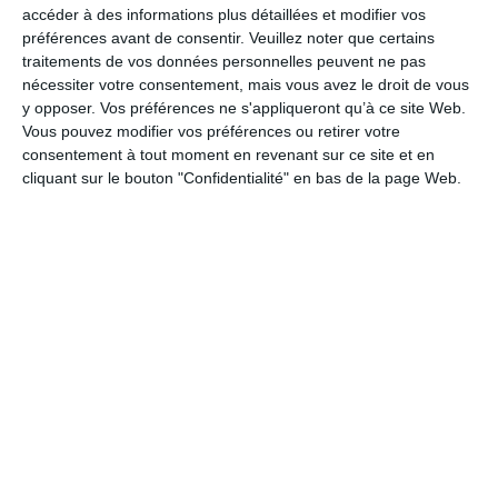
accéder à des informations plus détaillées et modifier vos
préférences avant de consentir.
Veuillez noter que certains
PARTAGER
traitements de vos données personnelles peuvent ne pas
nécessiter votre consentement, mais vous avez le droit de vous
Facebook, Twitter, WhatsApp, ...
y opposer. Vos préférences ne s'appliqueront qu’à ce site Web.
Vous pouvez modifier vos préférences ou retirer votre
consentement à tout moment en revenant sur ce site et en
cliquant sur le bouton "Confidentialité" en bas de la page Web.
VOIR D'AUTRES CARTES DANS
LES CATÉGORIES
Culture
Images du Monde
Europe
France
Régions Françaises
Ch'ti, Nord, Picardie