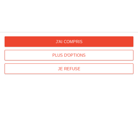
La Fan page
Suivez-nous
FACEBOOK
TWITTER
J'AI COMPRIS
Kisseo.fr sur
Les photos
PLUS D'OPTIONS
INSTAGRAM
INSTAGRAM
JE REFUSE
Dromadaire vous propose des cartes pour toutes les occasions :
anniversaire, amour, amitié, fêtes...
Pour connaître les dates des fêtes, découvrez le
calendrier
Dromadaire
.
Les origines et traditions des fêtes ainsi que des
modèles de lettre
sont à
découvrir sur
Lemagfemmes
.
Impression de
cartes de visite
,
tampons encreurs
et de
flyers