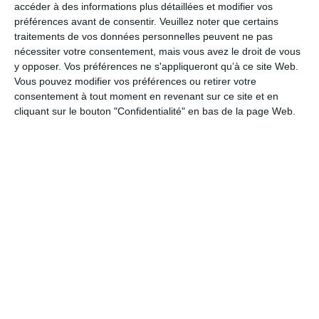
Culture
accéder à des informations plus détaillées et modifier vos
préférences avant de consentir.
Veuillez noter que certains
Deuil national
traitements de vos données personnelles peuvent ne pas
Examens et Diplômes
nécessiter votre consentement, mais vous avez le droit de vous
y opposer. Vos préférences ne s'appliqueront qu’à ce site Web.
Petite Attention
Vous pouvez modifier vos préférences ou retirer votre
Soutien - divers
consentement à tout moment en revenant sur ce site et en
Condoléances
cliquant sur le bouton "Confidentialité" en bas de la page Web.
Soutien
Spiritualité
Bonne chance
Religions
Vie Chrétienne
Toussaint
Je pense à toi