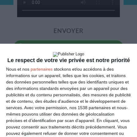
ENVOYER
Mail
(GRATUIT)
Le respect de votre vie privée est notre priorité
SMS
(1,80€, en France)
Nous et nos
partenaires
stockons et/ou accédons à des
informations sur un appareil, telles que les cookies, et traitons
PARTAGER
des données personnelles telles que des identifiants uniques et
des informations standards envoyées par un appareil pour des
publicités et du contenu personnalisés, des mesures de publicité
Facebook, Twitter, WhatsApp, ...
et de contenu, des études d'audience et le développement de
services.
Avec votre permission, nos 1538 partenaires et nous-
mêmes pouvons utiliser des données de géolocalisation
VOIR D'AUTRES CARTES DANS
précises et d’identification par scan d'appareil. En cliquant, vous
LES CATÉGORIES
pouvez consentir aux traitements décrits précédemment. Vous
pouvez également refuser de donner votre consentement ou