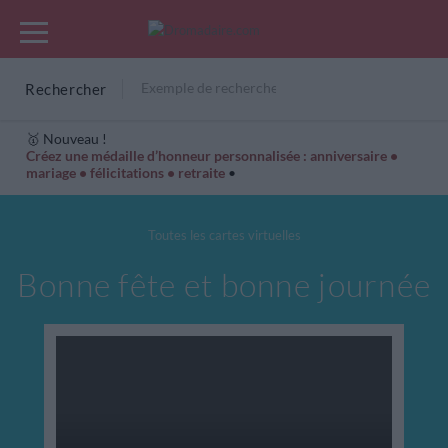
Rechercher
🥇 Nouveau !
Créez une médaille d’honneur personnalisée : anniversaire •
mariage • félicitations • retraite
•
Cartes Hiver
Cadeaux années de naissance
Bonne fête
Toutes les cartes virtuelles
Bonne fête et bonne journée