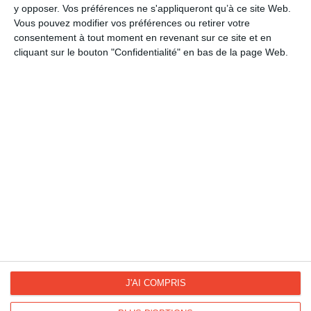
Bonne fête
y opposer. Vos préférences ne s'appliqueront qu’à ce site Web.
Vous pouvez modifier vos préférences ou retirer votre
Bonne fête liens familiaux
consentement à tout moment en revenant sur ce site et en
Fête des Grands-Pères
cliquant sur le bouton "Confidentialité" en bas de la page Web.
Fête des Pères
La Fan page
Suivez-nous
FACEBOOK
TWITTER
Kisseo.fr sur
Les photos
INSTAGRAM
INSTAGRAM
J'AI COMPRIS