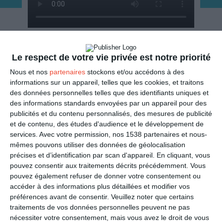
ENVOYER
Le respect de votre vie privée est notre priorité
Nous et nos
partenaires
stockons et/ou accédons à des
Mail
(GRATUIT)
informations sur un appareil, telles que les cookies, et traitons
des données personnelles telles que des identifiants uniques et
des informations standards envoyées par un appareil pour des
SMS
(1,80€, en France)
publicités et du contenu personnalisés, des mesures de publicité
et de contenu, des études d'audience et le développement de
PARTAGER
services.
Avec votre permission, nos 1538 partenaires et nous-
mêmes pouvons utiliser des données de géolocalisation
précises et d’identification par scan d'appareil. En cliquant, vous
Facebook, Twitter, WhatsApp, ...
pouvez consentir aux traitements décrits précédemment. Vous
pouvez également refuser de donner votre consentement ou
accéder à des informations plus détaillées et modifier vos
VOIR D'AUTRES CARTES DANS
préférences avant de consentir.
Veuillez noter que certains
LES CATÉGORIES
traitements de vos données personnelles peuvent ne pas
nécessiter votre consentement, mais vous avez le droit de vous