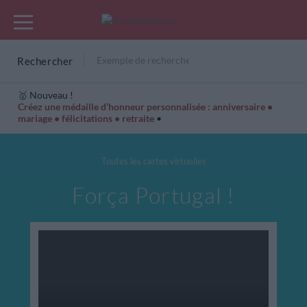
Rechercher
🥇 Nouveau !
Créez une médaille d’honneur personnalisée : anniversaire •
mariage • félicitations • retraite
•
Cartes Hiver
Cadeaux années de naissance
Bonne fête
Toutes les cartes virtuelles
Força Portugal !