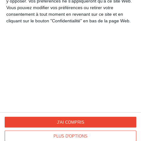
y opposer. Vos préférences ne s'appliqueront qu’à ce site Web.
Détente
Vous pouvez modifier vos préférences ou retirer votre
Sports
consentement à tout moment en revenant sur ce site et en
Football
cliquant sur le bouton "Confidentialité" en bas de la page Web.
La Fan page
Suivez-nous
FACEBOOK
TWITTER
Kisseo.fr sur
Les photos
INSTAGRAM
INSTAGRAM
J'AI COMPRIS
PLUS D'OPTIONS