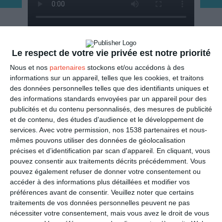
ENVOYER
Le respect de votre vie privée est notre priorité
Nous et nos
partenaires
stockons et/ou accédons à des
Mail
(GRATUIT)
informations sur un appareil, telles que les cookies, et traitons
des données personnelles telles que des identifiants uniques et
des informations standards envoyées par un appareil pour des
SMS
(1,80€, en France)
publicités et du contenu personnalisés, des mesures de publicité
et de contenu, des études d'audience et le développement de
services.
Avec votre permission, nos 1538 partenaires et nous-
PARTAGER
mêmes pouvons utiliser des données de géolocalisation
précises et d’identification par scan d'appareil. En cliquant, vous
Facebook, Twitter, WhatsApp, ...
pouvez consentir aux traitements décrits précédemment. Vous
pouvez également refuser de donner votre consentement ou
accéder à des informations plus détaillées et modifier vos
préférences avant de consentir.
Veuillez noter que certains
VOIR D'AUTRES CARTES DANS
traitements de vos données personnelles peuvent ne pas
LES CATÉGORIES
nécessiter votre consentement, mais vous avez le droit de vous