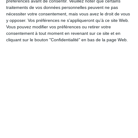
préférences avant de consentir.
Veuillez noter que certains
Vacances
traitements de vos données personnelles peuvent ne pas
Météo
nécessiter votre consentement, mais vous avez le droit de vous
Week-End
y opposer. Vos préférences ne s'appliqueront qu’à ce site Web.
Vous pouvez modifier vos préférences ou retirer votre
Saisons
consentement à tout moment en revenant sur ce site et en
Hiver
cliquant sur le bouton "Confidentialité" en bas de la page Web.
Hiver
Petite Attention
Amour
Bisous et câlins virtuels
Vie de couple
La Fan page
Suivez-nous
FACEBOOK
TWITTER