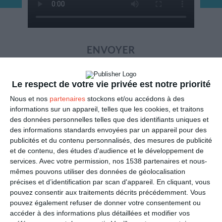
ENVOYER
Mail
(GRATUIT)
Le respect de votre vie privée est notre priorité
Nous et nos
partenaires
stockons et/ou accédons à des
SMS
(1,80€, en France)
informations sur un appareil, telles que les cookies, et traitons
des données personnelles telles que des identifiants uniques et
des informations standards envoyées par un appareil pour des
PARTAGER
publicités et du contenu personnalisés, des mesures de publicité
et de contenu, des études d'audience et le développement de
Facebook, Twitter, WhatsApp, ...
services.
Avec votre permission, nos 1538 partenaires et nous-
mêmes pouvons utiliser des données de géolocalisation
précises et d’identification par scan d'appareil. En cliquant, vous
pouvez consentir aux traitements décrits précédemment. Vous
VOIR D'AUTRES CARTES DANS
pouvez également refuser de donner votre consentement ou
LES CATÉGORIES
accéder à des informations plus détaillées et modifier vos