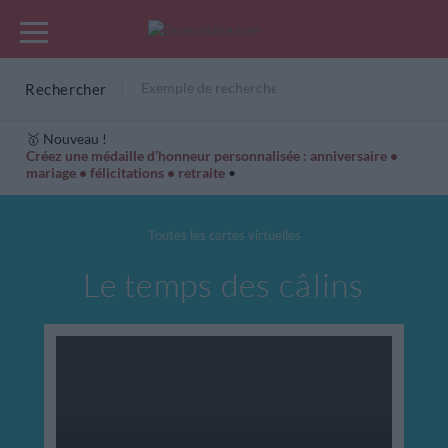
Rechercher
🥇 Nouveau !
Créez une médaille d’honneur personnalisée : anniversaire •
mariage • félicitations • retraite
•
Cartes Hiver
Cadeaux années de naissance
Bonne fête
Toutes les cartes virtuelles
Le temps des câlins