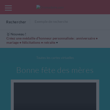
Rechercher
🥇 Nouveau !
Créez une médaille d’honneur personnalisée : anniversaire •
mariage • félicitations • retraite
•
Cartes Hiver
Cadeaux années de naissance
Bonne fête
Toutes les cartes virtuelles
Bonne fête des mères