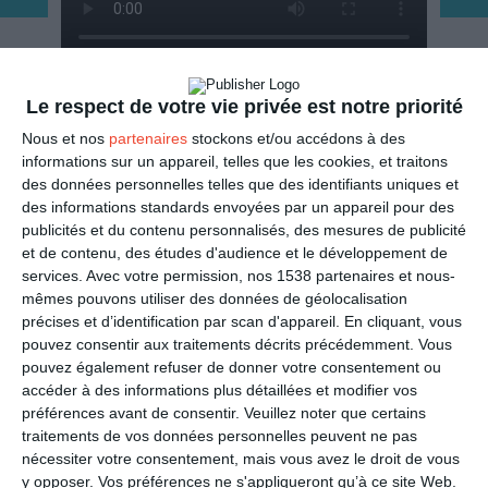
Le respect de votre vie privée est notre priorité
ENVOYER
Nous et nos
partenaires
stockons et/ou accédons à des
informations sur un appareil, telles que les cookies, et traitons
Mail
(GRATUIT)
des données personnelles telles que des identifiants uniques et
des informations standards envoyées par un appareil pour des
SMS
publicités et du contenu personnalisés, des mesures de publicité
(1,80€, en France)
et de contenu, des études d'audience et le développement de
services.
Avec votre permission, nos 1538 partenaires et nous-
PARTAGER
mêmes pouvons utiliser des données de géolocalisation
précises et d’identification par scan d'appareil. En cliquant, vous
pouvez consentir aux traitements décrits précédemment. Vous
Facebook, Twitter, WhatsApp, ...
pouvez également refuser de donner votre consentement ou
accéder à des informations plus détaillées et modifier vos
préférences avant de consentir.
Veuillez noter que certains
VOIR D'AUTRES CARTES DANS
traitements de vos données personnelles peuvent ne pas
LES CATÉGORIES
nécessiter votre consentement, mais vous avez le droit de vous
y opposer. Vos préférences ne s'appliqueront qu’à ce site Web.