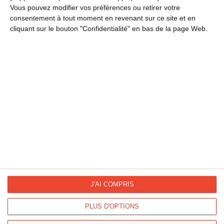
Bonne fête liens familiaux
Vous pouvez modifier vos préférences ou retirer votre
Fête des Mères
consentement à tout moment en revenant sur ce site et en
cliquant sur le bouton "Confidentialité" en bas de la page Web.
La Fan page
Suivez-nous
FACEBOOK
TWITTER
Kisseo.fr sur
Les photos
INSTAGRAM
INSTAGRAM
J'AI COMPRIS
PLUS D'OPTIONS
Dromadaire vous propose des cartes pour toutes les occasions :