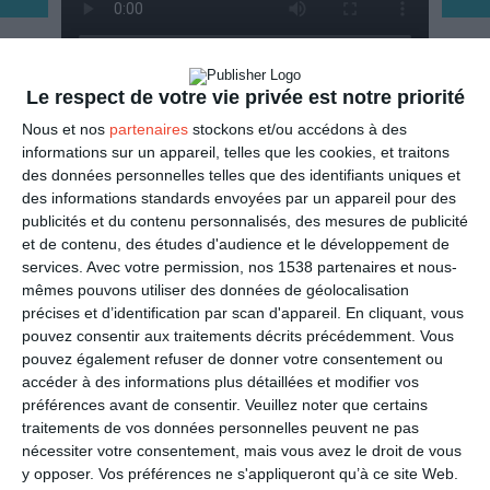
Le respect de votre vie privée est notre priorité
ENVOYER
Nous et nos
partenaires
stockons et/ou accédons à des
informations sur un appareil, telles que les cookies, et traitons
Mail
(GRATUIT)
des données personnelles telles que des identifiants uniques et
des informations standards envoyées par un appareil pour des
publicités et du contenu personnalisés, des mesures de publicité
SMS
(1,80€, en France)
et de contenu, des études d'audience et le développement de
services.
Avec votre permission, nos 1538 partenaires et nous-
PARTAGER
mêmes pouvons utiliser des données de géolocalisation
précises et d’identification par scan d'appareil. En cliquant, vous
pouvez consentir aux traitements décrits précédemment. Vous
Facebook, Twitter, WhatsApp, ...
pouvez également refuser de donner votre consentement ou
accéder à des informations plus détaillées et modifier vos
préférences avant de consentir.
Veuillez noter que certains
VOIR D'AUTRES CARTES DANS
traitements de vos données personnelles peuvent ne pas
nécessiter votre consentement, mais vous avez le droit de vous
LA CATÉGORIE
y opposer. Vos préférences ne s'appliqueront qu’à ce site Web.