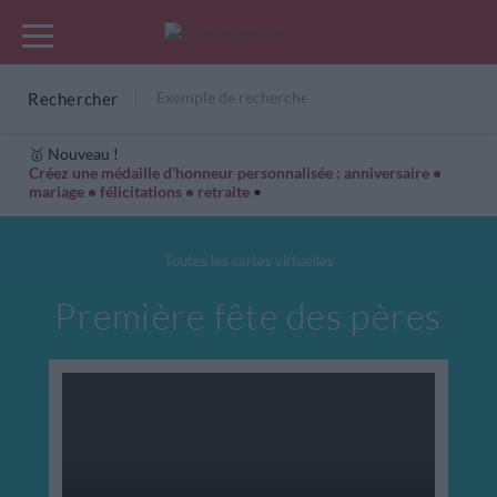
Rechercher
🥇 Nouveau !
Créez une médaille d’honneur personnalisée : anniversaire •
mariage • félicitations • retraite
•
Cartes Hiver
Cadeaux années de naissance
Bonne fête
Toutes les cartes virtuelles
Première fête des pères