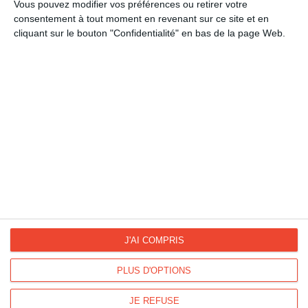
Fête des Pères
Vous pouvez modifier vos préférences ou retirer votre
consentement à tout moment en revenant sur ce site et en
cliquant sur le bouton "Confidentialité" en bas de la page Web.
La Fan page
Suivez-nous
FACEBOOK
TWITTER
Kisseo.fr sur
Les photos
INSTAGRAM
INSTAGRAM
J'AI COMPRIS
PLUS D'OPTIONS
Dromadaire vous propose des cartes pour toutes les occasions :
anniversaire, amour, amitié, fêtes...
JE REFUSE
Pour connaître les dates des fêtes, découvrez le
calendrier