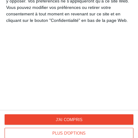
y opposer. Vos préférences ne s'appliqueront qu’à ce site Web.
Bonne fête
Vous pouvez modifier vos préférences ou retirer votre
Bonne fête avec son prénom
consentement à tout moment en revenant sur ce site et en
Les prénoms fêtés en août
cliquant sur le bouton "Confidentialité" en bas de la page Web.
La Fan page
Suivez-nous
FACEBOOK
TWITTER
Kisseo.fr sur
Les photos
INSTAGRAM
INSTAGRAM
J'AI COMPRIS
PLUS D'OPTIONS