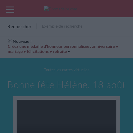
Rechercher
🥇 Nouveau !
Créez une médaille d’honneur personnalisée : anniversaire •
mariage • félicitations • retraite
•
Cartes Hiver
Cadeaux années de naissance
Bonne fête
Toutes les cartes virtuelles
Bonne fête Hélène, 18 août