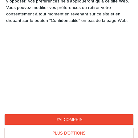
y opposer. Vos préférences ne s'appliqueront qu’à ce site Web.
Bonne fête
Vous pouvez modifier vos préférences ou retirer votre
Bonne fête avec son prénom
consentement à tout moment en revenant sur ce site et en
Les prénoms fêtés en août
cliquant sur le bouton "Confidentialité" en bas de la page Web.
La Fan page
Suivez-nous
FACEBOOK
TWITTER
Kisseo.fr sur
Les photos
INSTAGRAM
INSTAGRAM
J'AI COMPRIS
PLUS D'OPTIONS