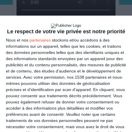
ENVOYER
Le respect de votre vie privée est notre priorité
Nous et nos
partenaires
stockons et/ou accédons à des
Mail
(GRATUIT)
informations sur un appareil, telles que les cookies, et traitons
des données personnelles telles que des identifiants uniques et
des informations standards envoyées par un appareil pour des
SMS
(1,80€, en France)
publicités et du contenu personnalisés, des mesures de publicité
et de contenu, des études d'audience et le développement de
services.
Avec votre permission, nos 1538 partenaires et nous-
PARTAGER
mêmes pouvons utiliser des données de géolocalisation
précises et d’identification par scan d'appareil. En cliquant, vous
Facebook, Twitter, WhatsApp, ...
pouvez consentir aux traitements décrits précédemment. Vous
pouvez également refuser de donner votre consentement ou
accéder à des informations plus détaillées et modifier vos
préférences avant de consentir.
Veuillez noter que certains
VOIR D'AUTRES CARTES DANS
traitements de vos données personnelles peuvent ne pas
LES CATÉGORIES
nécessiter votre consentement, mais vous avez le droit de vous