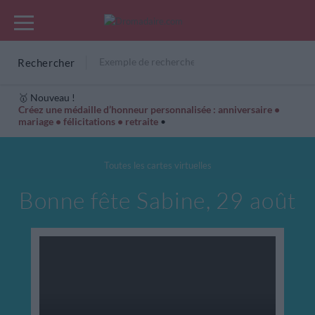
Rechercher
🥇 Nouveau !
Créez une médaille d’honneur personnalisée : anniversaire •
mariage • félicitations • retraite
•
Cartes Hiver
Cadeaux années de naissance
Bonne fête
Toutes les cartes virtuelles
Bonne fête Sabine, 29 août