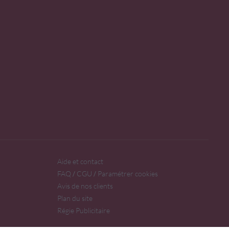
Aide et contact
FAQ
CGU
Paramétrer cookies
/
/
Avis de nos clients
Plan du site
Régie Publicitaire