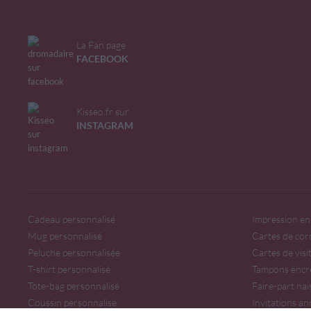
La Fan page
FACEBOOK
Kisseo.fr sur
INSTAGRAM
Cadeau personnalisé
Impression en 
Mug personnalisé
Cartes de cor
Peluche personnalisée
Cartes de visi
T-shirt personnalisé
Tampons encr
Tote-bag personnalisé
Faire-part na
Coussin personnalisé
Invitations an