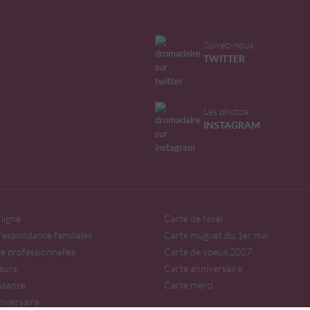
Suivez-nous
TWITTER
Les photos
INSTAGRAM
ligne
Carte de Noël
respondance familiales
Carte muguet du 1er mai
te professionnelles
Carte de voeux 2027
eurs
Carte anniversaire
issance
Carte merci
niversaire