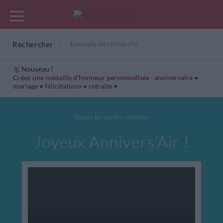
Rechercher
🥇 Nouveau !
Créez une médaille d’honneur personnalisée : anniversaire •
mariage • félicitations • retraite
•
Cartes Hiver
Cadeaux années de naissance
Bonne fête
Toutes les cartes virtuelles
Joyeux Annivers’Air !