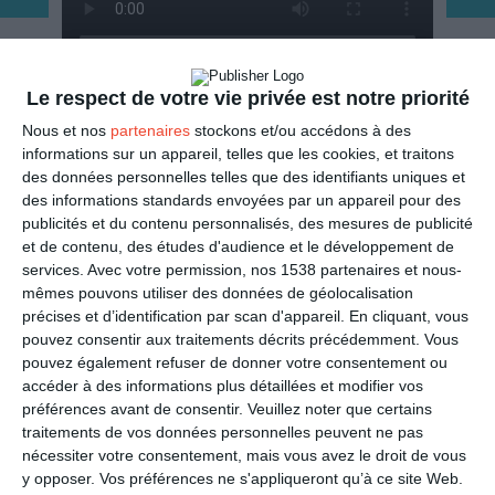
Le respect de votre vie privée est notre priorité
ENVOYER
Nous et nos
partenaires
stockons et/ou accédons à des
informations sur un appareil, telles que les cookies, et traitons
Mail
(GRATUIT)
des données personnelles telles que des identifiants uniques et
des informations standards envoyées par un appareil pour des
publicités et du contenu personnalisés, des mesures de publicité
SMS
(1,80€, en France)
et de contenu, des études d'audience et le développement de
services.
Avec votre permission, nos 1538 partenaires et nous-
PARTAGER
mêmes pouvons utiliser des données de géolocalisation
précises et d’identification par scan d'appareil. En cliquant, vous
pouvez consentir aux traitements décrits précédemment. Vous
Facebook, Twitter, WhatsApp, ...
pouvez également refuser de donner votre consentement ou
accéder à des informations plus détaillées et modifier vos
préférences avant de consentir.
Veuillez noter que certains
VOIR D'AUTRES CARTES DANS
traitements de vos données personnelles peuvent ne pas
nécessiter votre consentement, mais vous avez le droit de vous
LA CATÉGORIE
y opposer. Vos préférences ne s'appliqueront qu’à ce site Web.