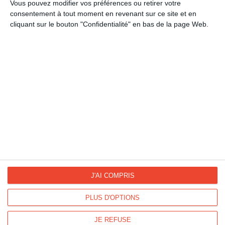
Anniversaire
Vous pouvez modifier vos préférences ou retirer votre
consentement à tout moment en revenant sur ce site et en
cliquant sur le bouton "Confidentialité" en bas de la page Web.
La Fan page
Suivez-nous
FACEBOOK
TWITTER
Kisseo.fr sur
Les photos
INSTAGRAM
INSTAGRAM
J'AI COMPRIS
PLUS D'OPTIONS
Dromadaire vous propose des cartes pour toutes les occasions :
anniversaire, amour, amitié, fêtes...
JE REFUSE
Pour connaître les dates des fêtes, découvrez le
calendrier