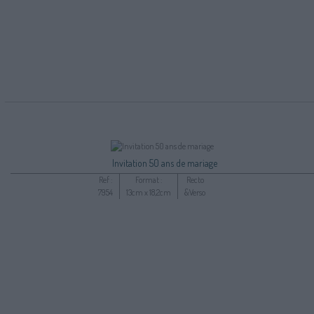
Invitation 50 ans de mariage
Ref :
Format :
Recto
7954
13cm x 18,2cm
&Verso