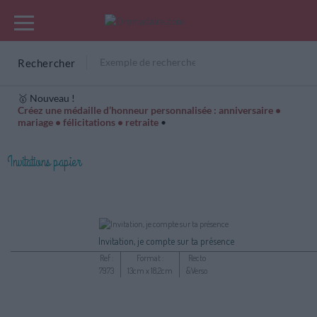
Rechercher
🥇 Nouveau !
Créez une médaille d’honneur personnalisée : anniversaire •
mariage • félicitations • retraite
•
Cartes Hiver
Cadeaux années de naissance
Bonne fête
Invitations papier
Invitation, je compte sur ta présence
Ref :
Format :
Recto
7973
13cm x 18,2cm
&Verso