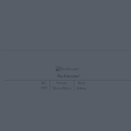
Pas d'excuses !
Ref :
Format :
Recto
7977
13cm x 18,2cm
&Verso