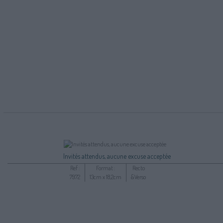
Invités attendus, aucune excuse acceptée
Ref :
Format :
Recto
7972
13cm x 18,2cm
&Verso