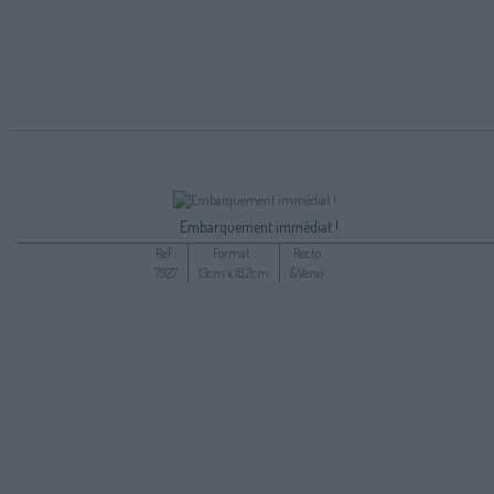
Embarquement immédiat !
Ref :
Format :
Recto
7927
13cm x 18,2cm
&Verso