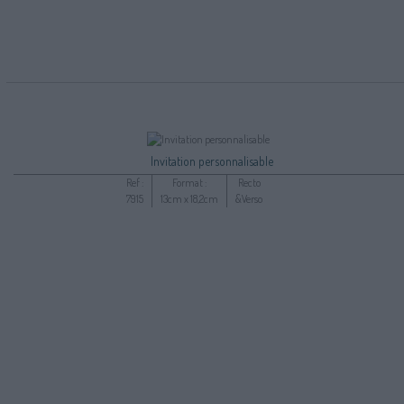
Invitation personnalisable
Ref :
Format :
Recto
7915
13cm x 18,2cm
&Verso