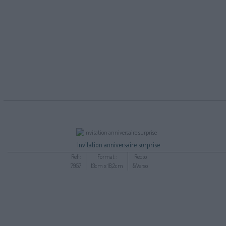
Invitation anniversaire surprise
Ref :
Format :
Recto
7957
13cm x 18,2cm
&Verso