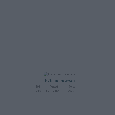
Invitation anniversaire
Ref :
Format :
Recto
7892
13cm x 18,2cm
&Verso