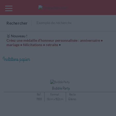
Rechercher
🥇 Nouveau !
Créez une médaille d’honneur personnalisée : anniversaire •
mariage • félicitations • retraite
•
Cartes Hiver
Cadeaux années de naissance
Bonne fête
Invitations papier
Bubble Party
Ref :
Format :
Recto
7899
13cm x 18,2cm
&Verso