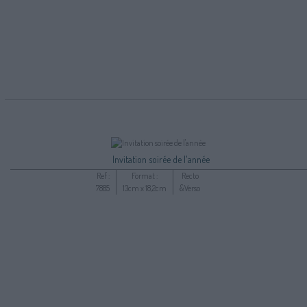
Invitation soirée de l'année
Ref :
Format :
Recto
7885
13cm x 18,2cm
&Verso