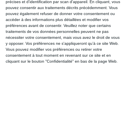
précises et d’identification par scan d'appareil. En cliquant, vous
pouvez consentir aux traitements décrits précédemment. Vous
pouvez également refuser de donner votre consentement ou
accéder à des informations plus détaillées et modifier vos
préférences avant de consentir.
Veuillez noter que certains
traitements de vos données personnelles peuvent ne pas
Invitation anniversaire, une bougie de plus à souffler
nécessiter votre consentement, mais vous avez le droit de vous
Ref :
Format :
Recto
y opposer. Vos préférences ne s'appliqueront qu’à ce site Web.
7462
13cm x 18,2cm
&Verso
Vous pouvez modifier vos préférences ou retirer votre
consentement à tout moment en revenant sur ce site et en
cliquant sur le bouton "Confidentialité" en bas de la page Web.