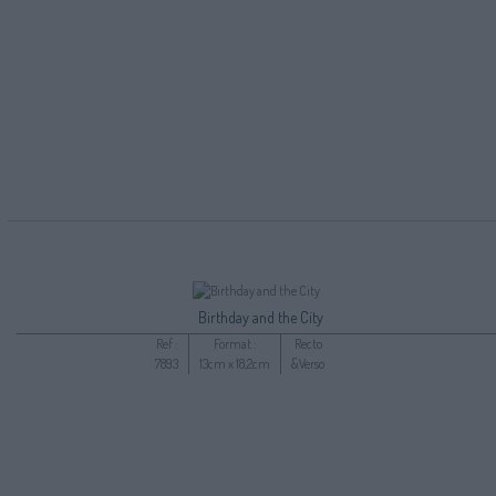
Birthday and the City
Ref :
Format :
Recto
7893
13cm x 18,2cm
&Verso