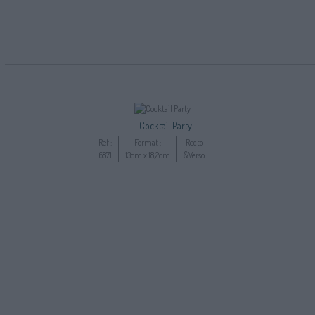
Cocktail Party
Ref :
Format :
Recto
6871
13cm x 18,2cm
&Verso