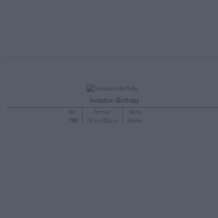
Invitation iBirthday
Ref :
Format :
Recto
7888
13cm x 18,2cm
&Verso