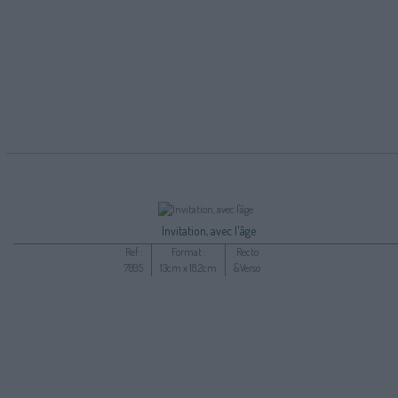
Invitation, avec l'âge
Ref :
Format :
Recto
7895
13cm x 18,2cm
&Verso