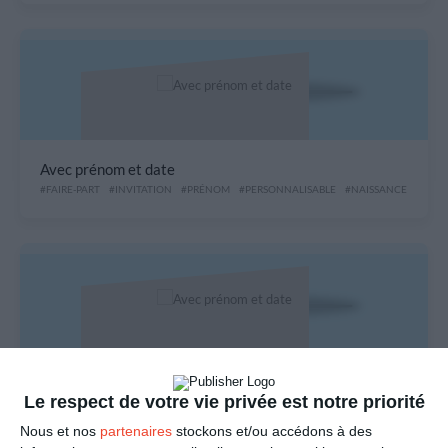
Avec prénom et date
#FAIRE-PART
#INVITATION
#PRÉNOM
#PERSONNALISABLE
#NAISSANCE
#BÉBÉ
Avec prénom et date
Le respect de votre vie privée est notre priorité
#FAIRE-PART
#INVITATION
#PRÉNOM
#PERSONNALISABLE
Nous et nos
partenaires
stockons et/ou accédons à des