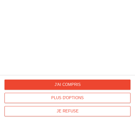
Cercles bleus et votre photo
#PHOTOGRAPHIE
#BLEU
#PERSONNALISABLE
#CERCLES
J'AI COMPRIS
Carte fleurie avec photo
PLUS D'OPTIONS
#FLEUR
#ORANGE
#PHOTOGRAPHIE
#PERSONNALISABLE
JE REFUSE