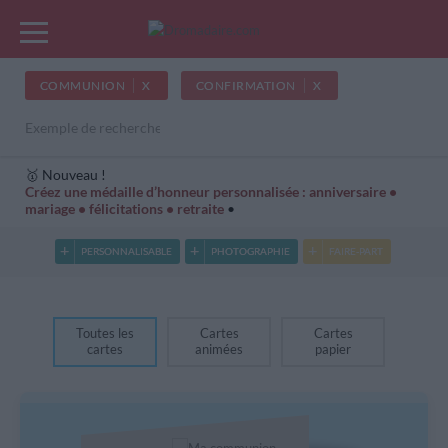
COMMUNION
CONFIRMATION
🥇 Nouveau !
Cartes Hiver
Cadeaux années de naissance
Bonne fête
Créez une médaille d’honneur personnalisée : anniversaire •
mariage • félicitations • retraite
•
PERSONNALISABLE
PHOTOGRAPHIE
FAIRE-PART
INVI
Toutes les
Cartes
Cartes
cartes
animées
papier