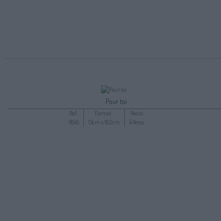
Pour toi
Ref :
Format :
Recto
8545
13cm x 18,2cm
&Verso