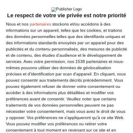
Le respect de votre vie privée est notre priorité
Nous et nos
partenaires
stockons et/ou accédons à des
informations sur un appareil, telles que les cookies, et traitons
des données personnelles telles que des identifiants uniques et
La plus jolie des Mamans
des informations standards envoyées par un appareil pour des
Ref :
Format :
Recto
publicités et du contenu personnalisés, des mesures de publicité
8327
13cm x 18,2cm
&Verso
et de contenu, des études d'audience et le développement de
services.
Avec votre permission, nos 1538 partenaires et nous-
mêmes pouvons utiliser des données de géolocalisation
précises et d’identification par scan d'appareil. En cliquant, vous
pouvez consentir aux traitements décrits précédemment. Vous
pouvez également refuser de donner votre consentement ou
accéder à des informations plus détaillées et modifier vos
préférences avant de consentir.
Veuillez noter que certains
traitements de vos données personnelles peuvent ne pas
nécessiter votre consentement, mais vous avez le droit de vous
y opposer. Vos préférences ne s'appliqueront qu’à ce site Web.
Vous pouvez modifier vos préférences ou retirer votre
consentement à tout moment en revenant sur ce site et en