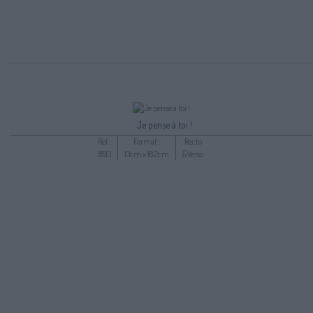
Je pense à toi !
Ref :
Format :
Recto
8513
13cm x 18,2cm
&Verso