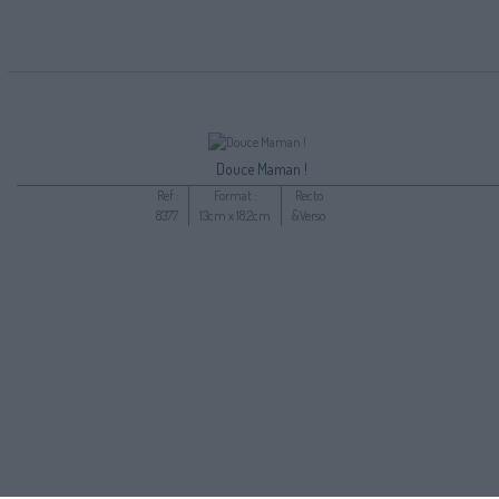
Douce Maman !
Ref :
Format :
Recto
8377
13cm x 18,2cm
&Verso