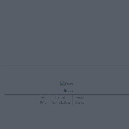
Bisous
Ref :
Format :
Recto
8746
13cm x 18,2cm
&Verso