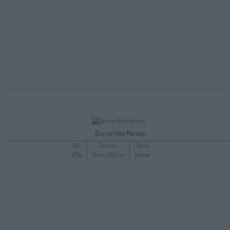
Bonne fête Maman
Ref :
Format :
Recto
8754
13cm x 18,2cm
&Verso