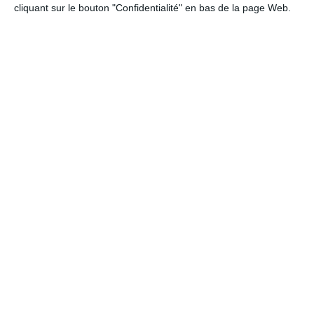
cliquant sur le bouton "Confidentialité" en bas de la page Web.
Bonne fête Maman
Ref :
Format :
Recto
8008
13cm x 18,2cm
&Verso