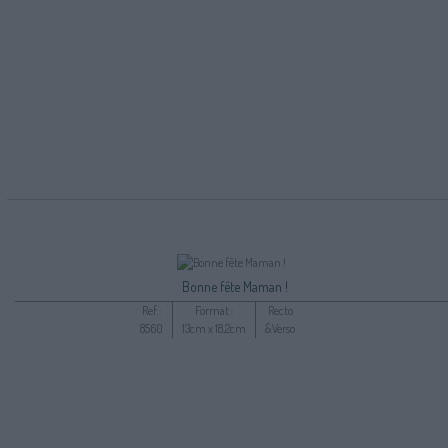
Bonne fête Maman !
Ref :
Format :
Recto
8560
13cm x 18,2cm
&Verso