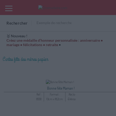
Rechercher
🥇 Nouveau !
Créez une médaille d’honneur personnalisée : anniversaire •
mariage • félicitations • retraite
•
Cartes Hiver
Cadeaux années de naissance
Bonne fête
Cartes fête des mères papier
Bonne fête Maman !
Ref :
Format :
Recto
8558
13cm x 18,2cm
&Verso