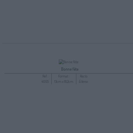
Bonne fête
Ref :
Format :
Recto
4005
13cm x 18,2cm
&Verso