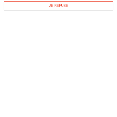
JE REFUSE
Des petits mots doux
Ref :
Format :
Recto
8186
13cm x 18,2cm
&Verso