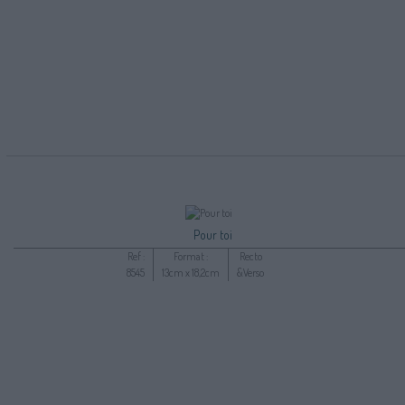
Pour toi
Ref :
Format :
Recto
8545
13cm x 18,2cm
&Verso