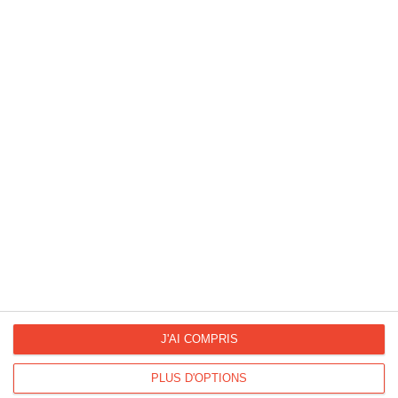
Une pensée fleurie
Ref :
Format :
Recto
7704
13cm x 18,2cm
&Verso
J'AI COMPRIS
PLUS D'OPTIONS