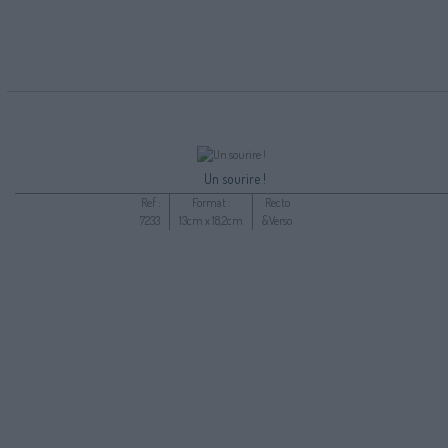
Un sourire !
Ref :
Format :
Recto
7233
13cm x 18,2cm
&Verso