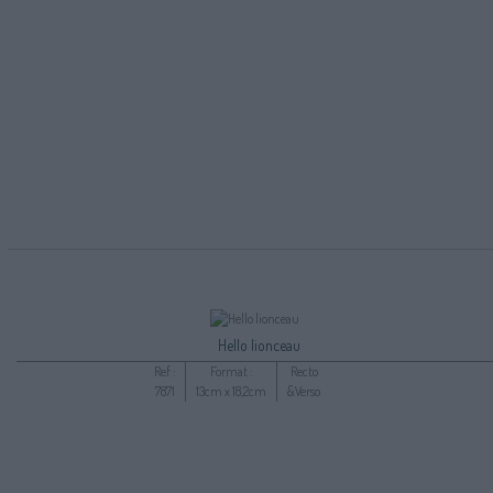
Hello lionceau
Ref :
Format :
Recto
7871
13cm x 18,2cm
&Verso