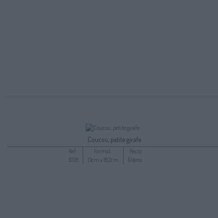
Coucou, petite girafe
Ref :
Format :
Recto
6728
13cm x 18,2cm
&Verso