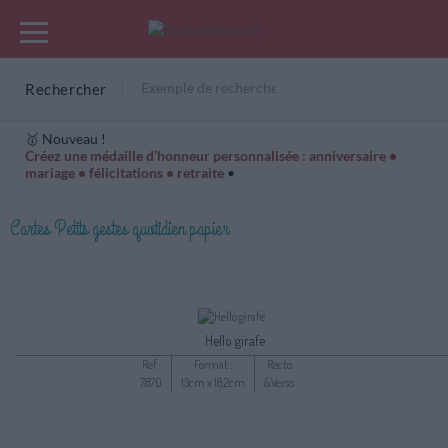
Rechercher
🥇 Nouveau !
Créez une médaille d’honneur personnalisée : anniversaire •
mariage • félicitations • retraite
•
Cartes Hiver
Cadeaux années de naissance
Bonne fête
Cartes Petits gestes quotidien papier
Hello girafe
Ref :
Format :
Recto
7870
13cm x 18,2cm
&Verso