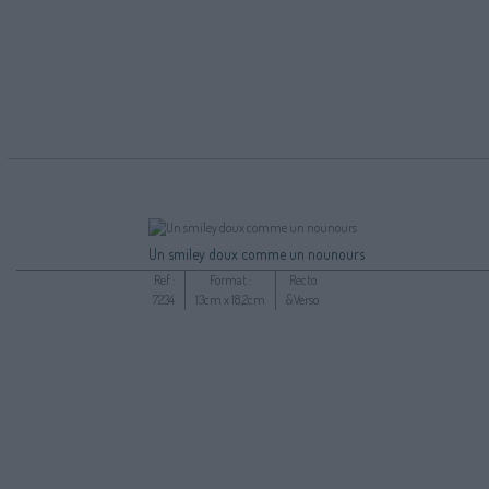
Un smiley doux comme un nounours
Ref :
Format :
Recto
7234
13cm x 18,2cm
&Verso