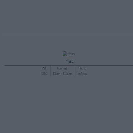
Merci
Ref :
Format :
Recto
8855
13cm x 18,2cm
&Verso