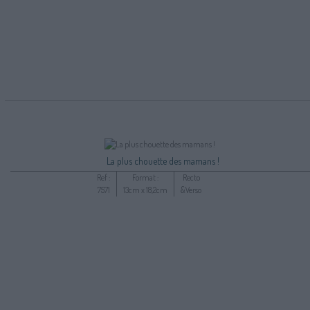
La plus chouette des mamans !
Ref :
Format :
Recto
7571
13cm x 18,2cm
&Verso