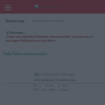
Rechercher
🥇 Nouveau !
Créez une médaille d’honneur personnalisée : anniversaire •
mariage • félicitations • retraite
•
Cartes Hiver
Cadeaux années de naissance
Bonne fête
Cartes Autres occasions papier
Un trophée pour le meilleur papa
Ref :
Format :
Recto
7579
13cm x 18,2cm
&Verso