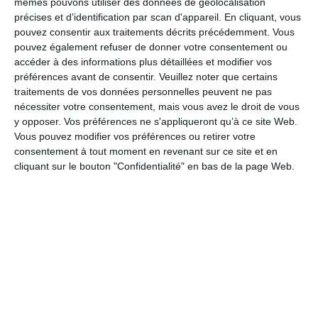
mêmes pouvons utiliser des données de géolocalisation
précises et d’identification par scan d'appareil. En cliquant, vous
pouvez consentir aux traitements décrits précédemment. Vous
pouvez également refuser de donner votre consentement ou
accéder à des informations plus détaillées et modifier vos
préférences avant de consentir.
Veuillez noter que certains
Carte fleurie pour la fête des mères
traitements de vos données personnelles peuvent ne pas
Ref :
Format :
Recto
nécessiter votre consentement, mais vous avez le droit de vous
7565
13cm x 18,2cm
&Verso
y opposer. Vos préférences ne s'appliqueront qu’à ce site Web.
Vous pouvez modifier vos préférences ou retirer votre
consentement à tout moment en revenant sur ce site et en
cliquant sur le bouton "Confidentialité" en bas de la page Web.