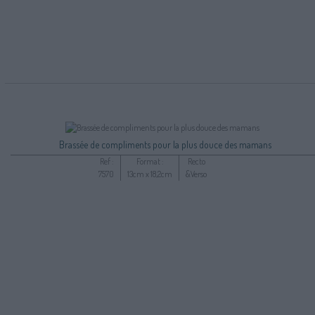
Brassée de compliments pour la plus douce des mamans
Ref :
Format :
Recto
7570
13cm x 18,2cm
&Verso