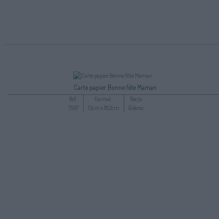
Carte papier Bonne fête Maman
Ref :
Format :
Recto
7567
13cm x 18,2cm
&Verso