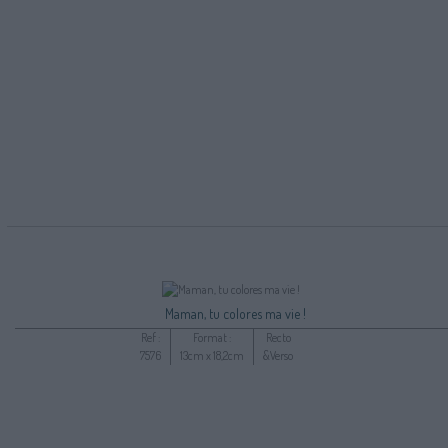
Maman, tu colores ma vie !
Ref :
Format :
Recto
7576
13cm x 18,2cm
&Verso