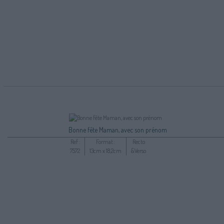
Bonne fête Maman, avec son prénom
Ref :
Format :
Recto
7572
13cm x 18,2cm
&Verso