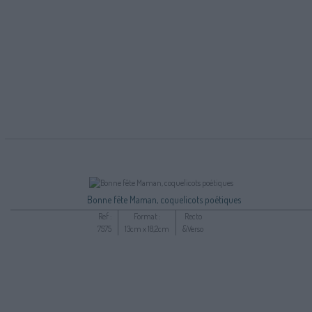
Bonne fête Maman, coquelicots poétiques
Ref :
Format :
Recto
7575
13cm x 18,2cm
&Verso