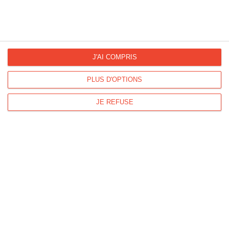
En manque d'inspiration ?
Découvrez nos idées
J'AI COMPRIS
messages et nos modèles de lettres
PLUS D'OPTIONS
JE REFUSE
La Fan page
Suivez-nous
FACEBOOK
TWITTER
Kisseo.fr sur
Les photos
INSTAGRAM
INSTAGRAM