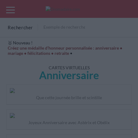
Rechercher
🥇 Nouveau !
Créez une médaille d’honneur personnalisée : anniversaire •
mariage • félicitations • retraite
•
Cartes Hiver
Cadeaux années de naissance
Bonne fête
CARTES VIRTUELLES
Anniversaire
Que cette journée brille et scintille
Joyeux Anniversaire avec Astérix et Obélix