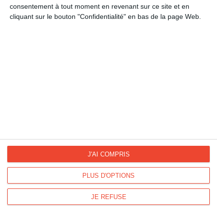
consentement à tout moment en revenant sur ce site et en
cliquant sur le bouton "Confidentialité" en bas de la page Web.
La Fan page
Suivez-nous
FACEBOOK
TWITTER
Kisseo.fr sur
Les photos
INSTAGRAM
INSTAGRAM
J'AI COMPRIS
Dromadaire vous propose des cartes pour toutes les occasions :
PLUS D'OPTIONS
anniversaire, amour, amitié, fêtes...
Pour connaître les dates des fêtes, découvrez le
calendrier
JE REFUSE
Dromadaire
.
Les origines et traditions des fêtes ainsi que des
modèles de lettre
sont à