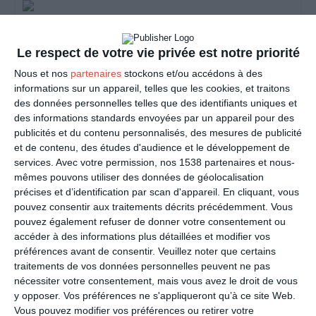
Bal de la Saint Jean
Le respect de votre vie privée est notre priorité
Nous et nos
partenaires
stockons et/ou accédons à des
Bal de la Saint Jean au Québec
informations sur un appareil, telles que les cookies, et traitons
des données personnelles telles que des identifiants uniques et
des informations standards envoyées par un appareil pour des
publicités et du contenu personnalisés, des mesures de publicité
Carte bonne fête, douceur florale
et de contenu, des études d'audience et le développement de
services.
Avec votre permission, nos 1538 partenaires et nous-
mêmes pouvons utiliser des données de géolocalisation
précises et d’identification par scan d'appareil. En cliquant, vous
Des fleurs pour ta fête
pouvez consentir aux traitements décrits précédemment. Vous
pouvez également refuser de donner votre consentement ou
accéder à des informations plus détaillées et modifier vos
préférences avant de consentir.
Veuillez noter que certains
traitements de vos données personnelles peuvent ne pas
En manque d'inspiration ?
Découvrez nos idées
nécessiter votre consentement, mais vous avez le droit de vous
messages et nos modèles de lettres
y opposer. Vos préférences ne s'appliqueront qu’à ce site Web.
Vous pouvez modifier vos préférences ou retirer votre