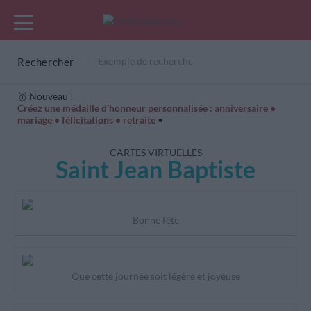
Rechercher
🥇 Nouveau !
Créez une médaille d’honneur personnalisée : anniversaire •
mariage • félicitations • retraite
•
Cartes Hiver
Cadeaux années de naissance
Bonne fête
CARTES VIRTUELLES
Saint Jean Baptiste
Bonne fête
Que cette journée soit légère et joyeuse