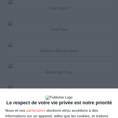
Quel talent !
Chat Papa
Première fête des pères
Bonne fête Papa
Bisous Papa
Le respect de votre vie privée est notre priorité
Nous et nos
partenaires
stockons et/ou accédons à des
Papa parfait
informations sur un appareil, telles que les cookies, et traitons