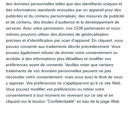
des données personnelles telles que des identifiants uniques et
des informations standards envoyées par un appareil pour des
publicités et du contenu personnalisés, des mesures de publicité
Bonne fête des pères
et de contenu, des études d'audience et le développement de
services.
Avec votre permission, nos 1538 partenaires et nous-
mêmes pouvons utiliser des données de géolocalisation
précises et d’identification par scan d'appareil. En cliquant, vous
Moi, je t'adore !
pouvez consentir aux traitements décrits précédemment. Vous
pouvez également refuser de donner votre consentement ou
accéder à des informations plus détaillées et modifier vos
préférences avant de consentir.
Veuillez noter que certains
Mon papa, c'est le meilleur
traitements de vos données personnelles peuvent ne pas
nécessiter votre consentement, mais vous avez le droit de vous
y opposer. Vos préférences ne s'appliqueront qu’à ce site Web.
Vous pouvez modifier vos préférences ou retirer votre
Un papaparfait
consentement à tout moment en revenant sur ce site et en
cliquant sur le bouton "Confidentialité" en bas de la page Web.
Bonne fête et bonne journée