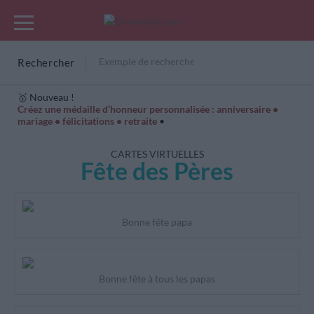
Rechercher
🥇 Nouveau !
Créez une médaille d’honneur personnalisée : anniversaire •
mariage • félicitations • retraite
•
Cartes Hiver
Cadeaux années de naissance
Bonne fête
CARTES VIRTUELLES
Fête des Pères
Bonne fête papa
Bonne fête à tous les papas