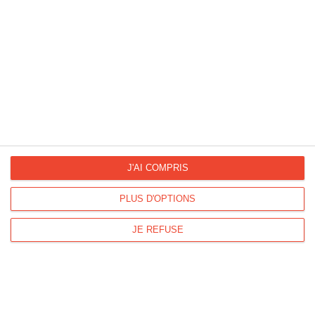
En manque d'inspiration ?
Découvrez nos idées
messages et nos modèles de lettres
La Fan page
Suivez-nous
J'AI COMPRIS
FACEBOOK
TWITTER
PLUS D'OPTIONS
Kisseo.fr sur
Les photos
JE REFUSE
INSTAGRAM
INSTAGRAM