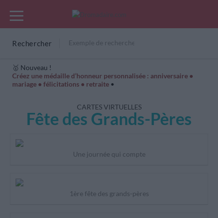
Rechercher
🥇 Nouveau !
Créez une médaille d’honneur personnalisée : anniversaire •
mariage • félicitations • retraite
•
Cartes Hiver
Cadeaux années de naissance
Bonne fête
CARTES VIRTUELLES
Fête des Grands-Pères
Une journée qui compte
1ère fête des grands-pères