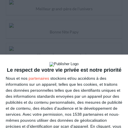
Meilleur grand-père de l'univers
Bonne fête Papy
Un grand cru pour grand-père
Le respect de votre vie privée est notre priorité
Bonne fête grand-père
Nous et nos
partenaires
stockons et/ou accédons à des
informations sur un appareil, telles que les cookies, et traitons
des données personnelles telles que des identifiants uniques et
des informations standards envoyées par un appareil pour des
Un coeur en or
publicités et du contenu personnalisés, des mesures de publicité
et de contenu, des études d'audience et le développement de
services.
Avec votre permission, nos 1538 partenaires et nous-
mêmes pouvons utiliser des données de géolocalisation
Un grand-père exceptionnel
précises et d’identification par scan d'appareil. En cliquant, vous