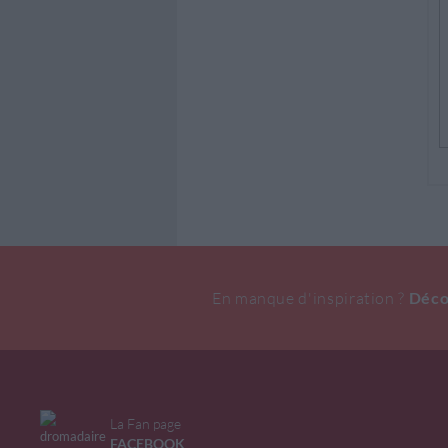
En manque d'inspiration ?
Déco
La Fan page
FACEBOOK